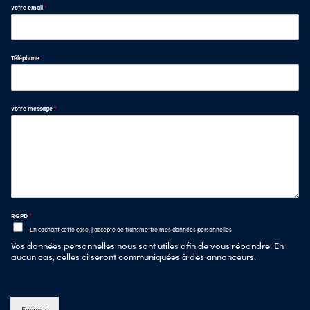
Votre email
*
Téléphone
Votre message
*
RGPD
*
En cochant cette case, j'accepte de transmettre mes données personnelles
Vos données personnelles nous sont utiles afin de vous répondre. En
aucun cas, celles ci seront communiquées à des annonceurs.
Envoyer