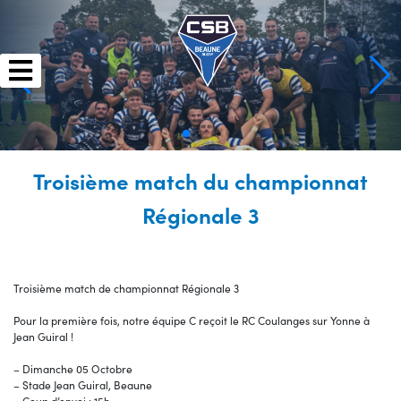
Skip
to
content
Troisième match du championnat
Régionale 3
Troisième match de championnat Régionale 3
Pour la première fois, notre équipe C reçoit le RC Coulanges sur Yonne à
Jean Guiral !
– Dimanche 05 Octobre
– Stade Jean Guiral, Beaune