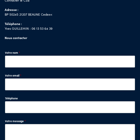
Contacter le CSB
Adresse :
BP 50245 21207 BEAUNE Cedex<
Téléphone :
Yves GUILLEMIN : 06 13 53 64 39
Nous contacter
Votre nom
*
Votre email
*
Téléphone
Votre message
*