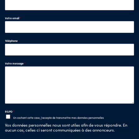
Votre email
*
Téléphone
Votre message
*
RGPD
*
En cochant cette case, j'accepte de transmettre mes données personnelles
Vos données personnelles nous sont utiles afin de vous répondre. En
aucun cas, celles ci seront communiquées à des annonceurs.