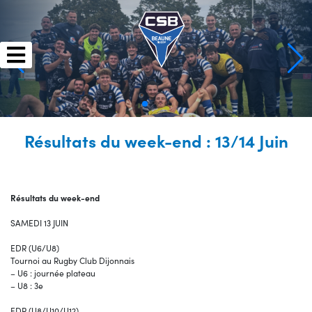
Skip
to
content
Résultats du week-end : 13/14 Juin
Résultats du week-end
SAMEDI 13 JUIN
EDR (U6/U8)
Tournoi au Rugby Club Dijonnais
– U6 : journée plateau
– U8 : 3e
EDR (U8/U10/U12)