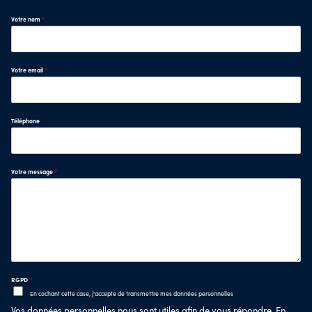
Votre nom
*
Votre email
*
Téléphone
Votre message
*
RGPD
*
En cochant cette case, j'accepte de transmettre mes données personnelles
Vos données personnelles nous sont utiles afin de vous répondre. En