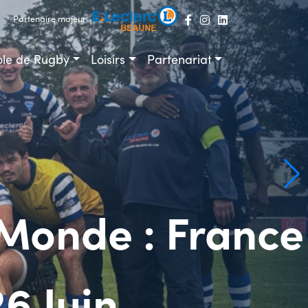
Partenaire majeur
ole de Rugby
Loisirs
Partenariat
Monde : France
6 Juin