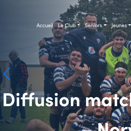
Skip
to
content
Accueil
Le Club
Seniors
Jeunes
Diffusion mat
– Nor