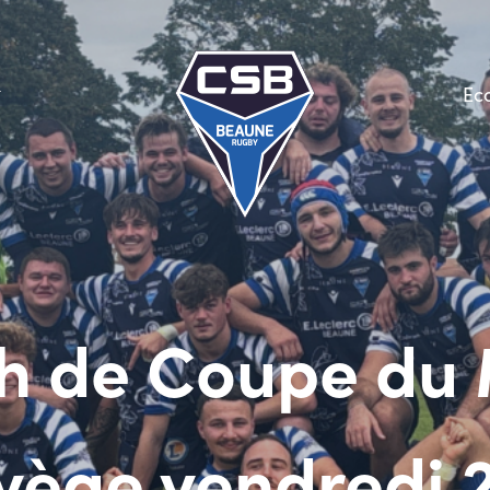
Ec
ch de Coupe du 
vège vendredi 2