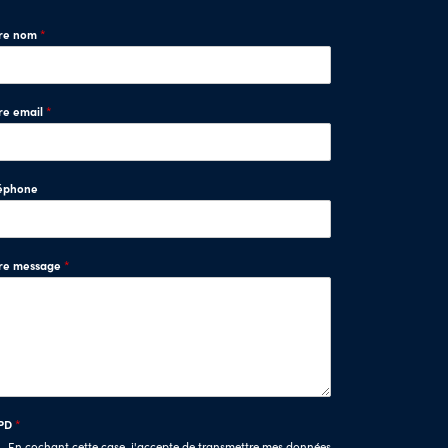
tre nom
*
re email
*
éphone
tre message
*
PD
*
En cochant cette case, j'accepte de transmettre mes données