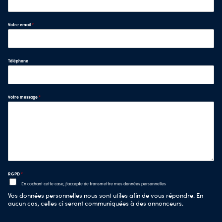
Votre email
*
Téléphone
Votre message
*
RGPD
*
En cochant cette case, j'accepte de transmettre mes données personnelles
Vos données personnelles nous sont utiles afin de vous répondre. En
aucun cas, celles ci seront communiquées à des annonceurs.