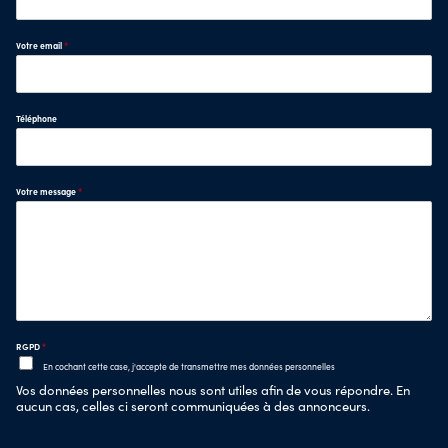
Votre email
*
Téléphone
Votre message
*
RGPD
*
En cochant cette case, j'accepte de transmettre mes données personnelles
Vos données personnelles nous sont utiles afin de vous répondre. En
aucun cas, celles ci seront communiquées à des annonceurs.