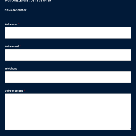
Yves GUILLEMIN : 06 13 53 64 39
Nous contacter
Votre nom
*
Votre email
*
Téléphone
Votre message
*