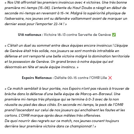
« Nos U16 affrontait les premiers invaincus avec 4 victoires. Une très bonne
première mi-temps (15-06). L’entente du Haut Doubs a réagit en début de
seconde mi-temps en revenant à 15-14. Malgré la supériorité physique de
l’adversaire, nos jeunes ont su défendre vaillamment avant de marquer un
dernier essai pour l’emporter 22-14 ! »
U18 nationaux :
Victoire 18-13 contre Servette de Genève
« C’était un duel au sommet entre deux équipes encore invaincus ! L’équipe
de Genève était très solide, nos joueurs se sont montrés intraitable en
défense et ont remporté une belle victoire malgré la domination territoriale
et la possession de Genève. Un grand bravo à notre équipe qui est
désormais en tête et seule équipe invaincu. »
Espoirs Nationaux :
Défaite 00-15 contre l’OMR Lille
« Ce match semblait à leur portée, nos Espoirs n’ont pas réussis à trouver de
brèche dans la défense d’une belle équipe de Marcq-en-Baroeul. Une
première mi-temps très physique qui se termine à 0-3 avec de la non
réussite au pied des deux côtés. En seconde mi-temps, le pack de l’OMR
prend l’ascendant sur celui de nos joueurs qui enchaînent les fautes et les
cartons. L’OMR marque après deux mêlées très offensives.
De quoi nourrir des regrets sur ce match, nos jeunes courent toujours
derrière leur première victoire dans ce championnat ! »