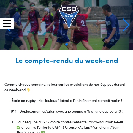
Skip
to
content
Le compte-rendu du week-end
Comme chaque semaine, retour sur les prestations de nos équipes durant
ce week-end
École de rugby :
Nos loulous étaient à l’entraînement samedi matin !
U14 :
Déplacement à Autun avec une équipe à 15 et une équipe à 10 !
Pour l’équipe à 15 : Victoire contre l’entente Paray-Bourbon 64-00
et contre l’entente CAMF ( Creusot/Autun/Montchanin/Saint-
Firmin ) 69-00