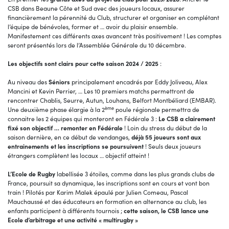
CSB dans Beaune Côte et Sud avec des joueurs locaux, assurer
financièrement la pérennité du Club, structurer et organiser en complétant
l’équipe de bénévoles, former et … avoir du plaisir ensemble.
Manifestement ces différents axes avancent très positivement ! Les comptes
seront présentés lors de l’Assemblée Générale du 10 décembre.
Les objectifs sont clairs pour cette saison 2024 / 2025
:
Au niveau des
Séniors
principalement encadrés par Eddy Joliveau, Alex
Mancini et Kevin Perrier, … Les 10 premiers matchs permettront de
rencontrer Chablis, Seurre, Autun, Louhans, Belfort Montbéliard (EMBAR).
ème
Une deuxième phase élargie à la 2
poule régionale permettra de
connaitre les 2 équipes qui monteront en Fédérale 3 :
Le CSB a clairement
fixé son objectif …
remonter en Fédérale
! Loin du stress du début de la
saison dernière, en ce début de vendanges,
déjà 55 joueurs sont aux
entrainements et les inscriptions se poursuivent
! Seuls deux joueurs
étrangers complètent les locaux … objectif atteint !
L’Ecole de Rugby
labellisée 3 étoiles, comme dans les plus grands clubs de
France, poursuit sa dynamique, les inscriptions sont en cours et vont bon
train ! Pilotés par Karim Malek épaulé par Julien Comeau, Pascal
Mauchaussé et des éducateurs en formation en alternance au club, les
enfants participent à différents tournois ;
cette saison, le CSB lance une
Ecole d’arbitrage et une activité « multirugby »