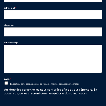
Votre email
*
Téléphone
Votre message
*
RGPD
*
En cochant cette case, j'accepte de transmettre mes données personnelles
Vos données personnelles nous sont utiles afin de vous répondre. En
aucun cas, celles ci seront communiquées à des annonceurs.