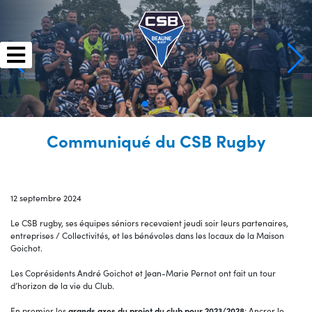
Skip
to
content
Communiqué du CSB Rugby
12 septembre 2024
Le CSB rugby, ses équipes séniors recevaient jeudi soir leurs partenaires,
entreprises / Collectivités, et les bénévoles dans les locaux de la Maison
Goichot.
Les Coprésidents André Goichot et Jean-Marie Pernot ont fait un tour
d’horizon de la vie du Club.
En premier les
grands axes du projet du club pour 2023/2028
: Ancrer le