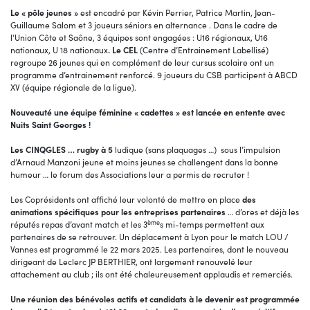
Le « pôle jeunes »
est encadré par Kévin Perrier, Patrice Martin, Jean-
Guillaume Salom et 3 joueurs séniors en alternance . Dans le cadre de
l’Union Côte et Saône, 3 équipes sont engagées : U16 régionaux, U16
nationaux, U 18 nationaux
. Le CEL
(Centre d’Entrainement Labellisé)
regroupe 26 jeunes qui en complément de leur cursus scolaire ont un
programme d’entrainement renforcé. 9 joueurs du CSB participent à ABCD
XV (équipe régionale de la ligue).
Nouveauté une équipe féminine « cadettes » est lancée en entente avec
Nuits Saint Georges !
Les CINQGLES … rugby à 5
ludique (sans plaquages …) sous l’impulsion
d’Arnaud Manzoni jeune et moins jeunes se challengent dans la bonne
humeur … le forum des Associations leur a permis de recruter !
Les Coprésidents ont affiché leur volonté de mettre en place
des
animations spécifiques pour les entreprises partenaires
… d’ores et déjà les
ème
réputés repas d’avant match et les 3
s mi-temps permettent aux
partenaires de se retrouver. Un déplacement à Lyon pour le match LOU /
Vannes est programmé le 22 mars 2025. Les partenaires, dont le nouveau
dirigeant de Leclerc JP BERTHIER, ont largement renouvelé leur
attachement au club ; ils ont été chaleureusement applaudis et remerciés.
Une réunion des bénévoles actifs et candidats à le devenir est programmée