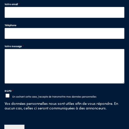
Votre email
*
Téléphone
Votre message
*
RGPD
*
En cochant cette case, j'accepte de transmettre mes données personnelles
Vos données personnelles nous sont utiles afin de vous répondre. En
aucun cas, celles ci seront communiquées à des annonceurs.