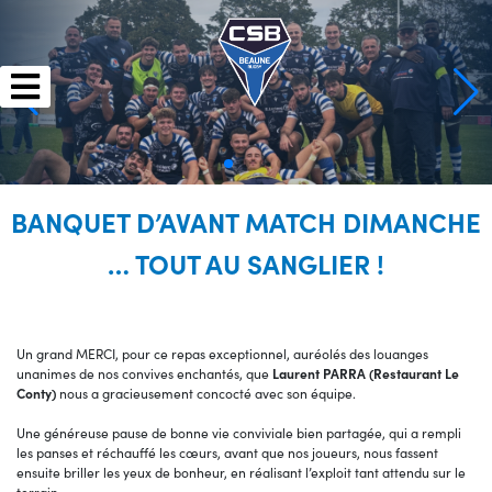
Skip
to
content
BANQUET D’AVANT MATCH DIMANCHE
… TOUT AU SANGLIER !
Un grand MERCI, pour ce repas exceptionnel, auréolés des louanges
unanimes de nos convives enchantés, que
Laurent PARRA (Restaurant Le
Conty)
nous a gracieusement concocté avec son équipe.
Une généreuse pause de bonne vie conviviale bien partagée, qui a rempli
les panses et réchauffé les cœurs, avant que nos joueurs, nous fassent
ensuite briller les yeux de bonheur, en réalisant l’exploit tant attendu sur le