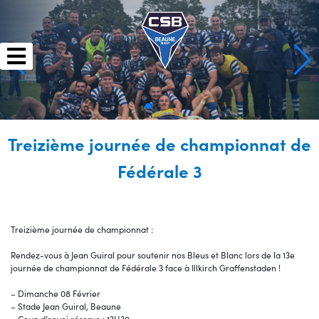
Skip
to
content
Treizième journée de championnat de
Fédérale 3
Treizième journée de championnat :
Rendez-vous à Jean Guiral pour soutenir nos Bleus et Blanc lors de la 13e
journée de championnat de Fédérale 3 face à Illkirch Graffenstaden !
– Dimanche 08 Février
– Stade Jean Guiral, Beaune