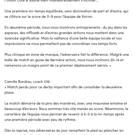
l’Union Côte & Saône vient malheureusement s’incliner…
Une première mi-temps équilibrée, sans domination de part et d’autre, qui
se clôture sur le score de 11-9 pour l’équipe de Voiron.
En deuxième période, nous nous montrons entreprenants : du jeu dans les
espaces, des offloads et d’autres grandes actions nous mettent dans une
avancée significative. Mais la vaillance d’une belle équipe locale et nos
imprécisions ne nous permettent pas de concrétiser nos temps forts.
Plus clinique en zone de marque, l’adversaire fait la différence. Malgré une
balle de match en guise de dernière action, nous nous inclinons 20-14 et
ramenons un maigre point de ce premier déplacement isérois. »
Camille Bardiau, coach U16 :
« Match perdu pour ce derby important afin de consolider la deuxième
place.
Le match démarre de la pire des manières, avec une mauvaise entame et
beaucoup d’erreurs. Nous sommes très vite menés au score. Néanmoins, le
caractère de l’équipe nous permet de revenir à 5-5 à la mi-temps après
une première période avec peu de rythme.
Dès la reprise, nos adversaires du jour remettent le pied au plancher en