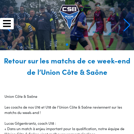
Skip
to
content
Retour sur les matchs de ce week-end
de l’Union Côte & Saône
Union Côte & Saône
Les coachs de nos U16 et U18 de l’Union Côte & Saône reviennent sur les
matchs du week-end !
Lucas Gilgenkrantz, coach U18 :
« Dans un match à enjeu important pour la qualification, notre équipe de