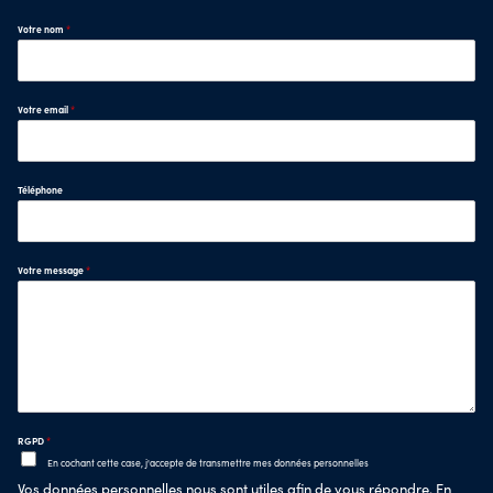
Votre nom
*
Votre email
*
Téléphone
Votre message
*
RGPD
*
En cochant cette case, j'accepte de transmettre mes données personnelles
Vos données personnelles nous sont utiles afin de vous répondre. En