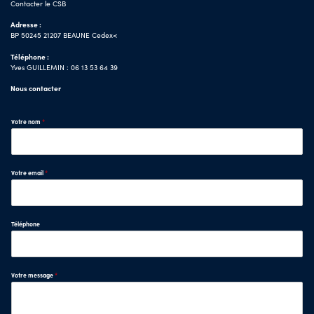
Contacter le CSB
Adresse :
BP 50245 21207 BEAUNE Cedex<
Téléphone :
Yves GUILLEMIN : 06 13 53 64 39
Nous contacter
Votre nom
*
Votre email
*
Téléphone
Votre message
*