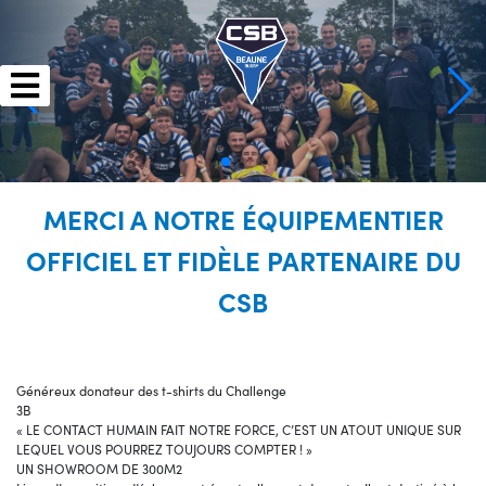
Skip
to
content
MERCI A NOTRE ÉQUIPEMENTIER
OFFICIEL ET FIDÈLE PARTENAIRE DU
CSB
Généreux donateur des t-shirts du Challenge
3B
« LE CONTACT HUMAIN FAIT NOTRE FORCE, C’EST UN ATOUT UNIQUE SUR
LEQUEL VOUS POURREZ TOUJOURS COMPTER ! »
UN SHOWROOM DE 300M2