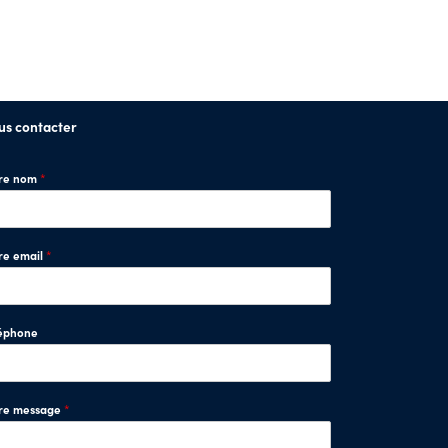
us contacter
tre nom
*
re email
*
éphone
tre message
*