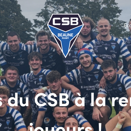
Ec
 du CSB à la re
joueurs !