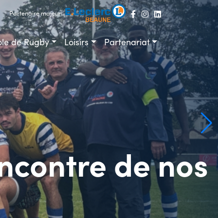
Partenaire majeur
ole de Rugby
Loisirs
Partenariat
ncontre de nos