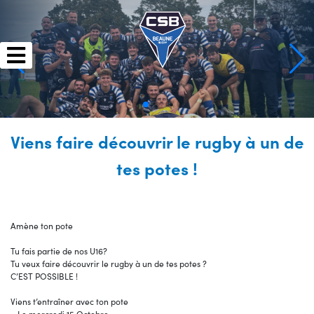
Skip
to
content
Viens faire découvrir le rugby à un de
tes potes !
Amène ton pote
Tu fais partie de nos U16?
Tu veux faire découvrir le rugby à un de tes potes ?
C’EST POSSIBLE !
Viens t’entraîner avec ton pote