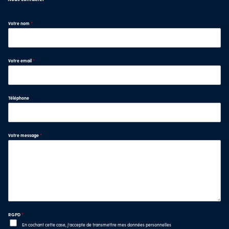
Votre nom
*
Votre email
*
Téléphone
Votre message
*
RGPD
*
En cochant cette case, j'accepte de transmettre mes données personnelles