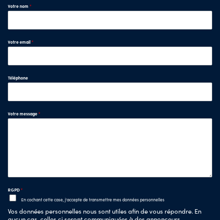
Votre nom
*
Votre email
*
Téléphone
Votre message
*
RGPD
*
En cochant cette case, j'accepte de transmettre mes données personnelles
Vos données personnelles nous sont utiles afin de vous répondre. En
aucun cas, celles ci seront communiquées à des annonceurs.