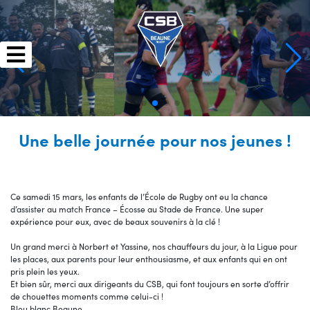
Skip
to
content
Une belle journée pour nos jeunes !
Ce samedi 15 mars, les enfants de l’École de Rugby ont eu la chance
d’assister au match France – Écosse au Stade de France. Une super
expérience pour eux, avec de beaux souvenirs à la clé !
Un grand merci à Norbert et Yassine, nos chauffeurs du jour, à la Ligue pour
les places, aux parents pour leur enthousiasme, et aux enfants qui en ont
pris plein les yeux.
Et bien sûr, merci aux dirigeants du CSB, qui font toujours en sorte d’offrir
de chouettes moments comme celui-ci !
Bleu blanc Beaune