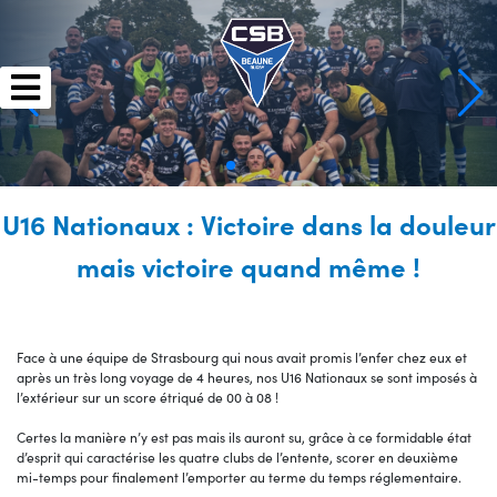
Skip
to
content
U16 Nationaux : Victoire dans la douleur
mais victoire quand même !
Face à une équipe de Strasbourg qui nous avait promis l’enfer chez eux et
après un très long voyage de 4 heures, nos U16 Nationaux se sont imposés à
l’extérieur sur un score étriqué de 00 à 08 !
Certes la manière n’y est pas mais ils auront su, grâce à ce formidable état
d’esprit qui caractérise les quatre clubs de l’entente, scorer en deuxième
mi-temps pour finalement l’emporter au terme du temps réglementaire.