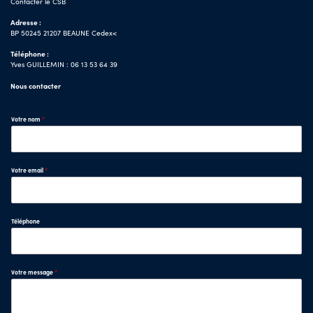
Contacter le CSB
Adresse :
BP 50245 21207 BEAUNE Cedex<
Téléphone :
Yves GUILLEMIN : 06 13 53 64 39
Nous contacter
Votre nom
*
Votre email
*
Téléphone
Votre message
*