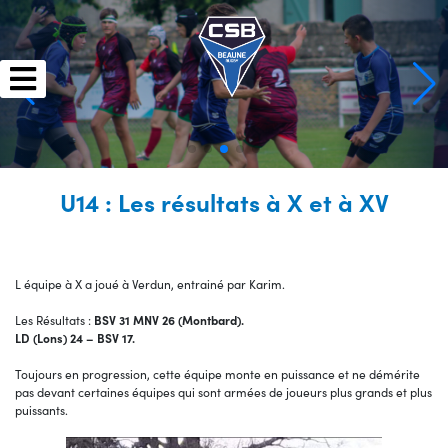
Skip
to
content
U14 : Les résultats à X et à XV
L équipe à X a joué à Verdun, entrainé par Karim.
Les Résultats :
BSV 31 MNV 26 (Montbard).
LD (Lons) 24 – BSV 17.
Toujours en progression, cette équipe monte en puissance et ne démérite
pas devant certaines équipes qui sont armées de joueurs plus grands et plus
puissants.