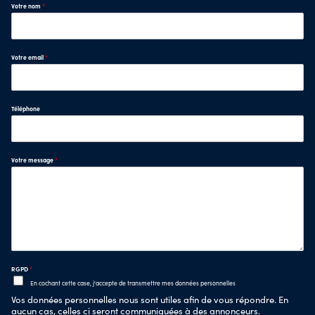
Votre nom
*
Votre email
*
Téléphone
Votre message
*
RGPD
*
En cochant cette case, j'accepte de transmettre mes données personnelles
Vos données personnelles nous sont utiles afin de vous répondre. En
aucun cas, celles ci seront communiquées à des annonceurs.