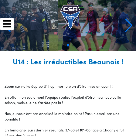
Skip
to
content
U14 : Les irréductibles Beaunois !
Zoom sur notre équipe U14 qui mérite bien d’être mise en avant !
En effet, non seulement l’équipe réalise l’exploit d’être invaincue cette
saison, mais elle ne s’arrête pas la !
Nos jeunes n’ont pas encaissé le moindre point ! Pas un essai, pas une
pénalité !
En témoigne leurs dernier résultats, 37-00 et 101-00 face à Chagny et St
Léger-des-Vignes !