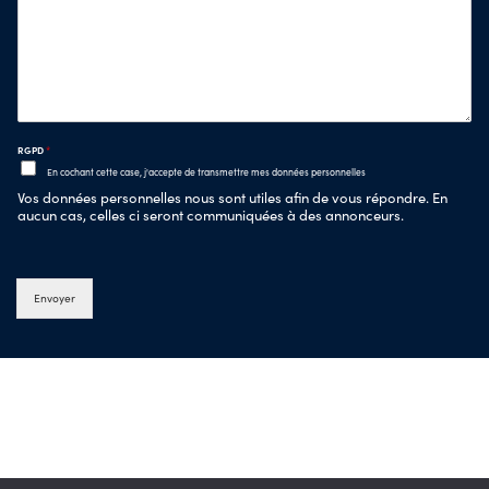
RGPD
*
En cochant cette case, j'accepte de transmettre mes données personnelles
Vos données personnelles nous sont utiles afin de vous répondre. En
aucun cas, celles ci seront communiquées à des annonceurs.
Envoyer