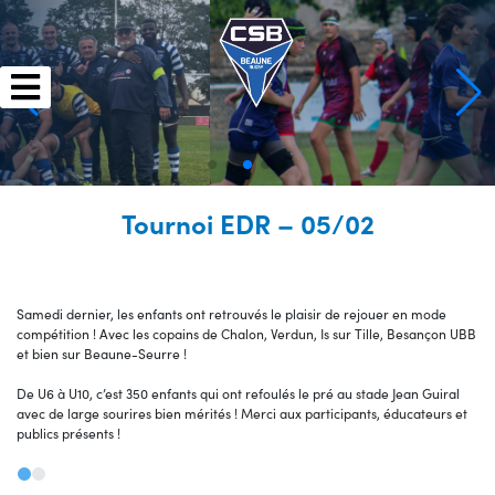
Skip
to
content
Tournoi EDR – 05/02
Samedi dernier, les enfants ont retrouvés le plaisir de rejouer en mode
compétition ! Avec les copains de Chalon, Verdun, Is sur Tille, Besançon UBB
et bien sur Beaune-Seurre !
De U6 à U10, c’est 350 enfants qui ont refoulés le pré au stade Jean Guiral
avec de large sourires bien mérités ! Merci aux participants, éducateurs et
publics présents !