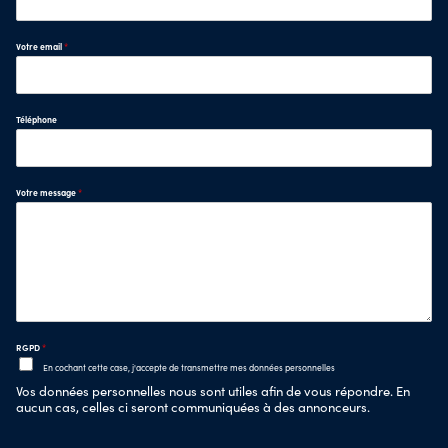
Votre email
*
Téléphone
Votre message
*
RGPD
*
En cochant cette case, j'accepte de transmettre mes données personnelles
Vos données personnelles nous sont utiles afin de vous répondre. En
aucun cas, celles ci seront communiquées à des annonceurs.