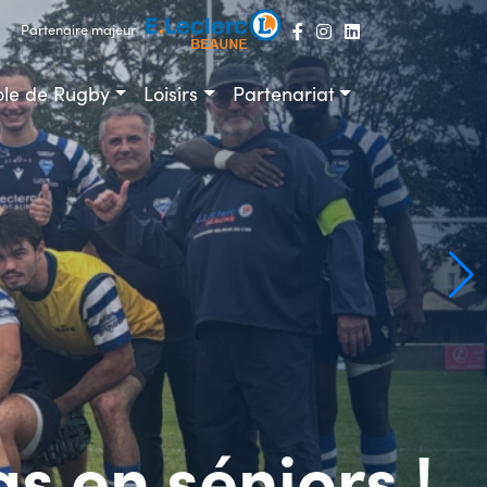
Partenaire majeur
ole de Rugby
Loisirs
Partenariat
s en séniors !