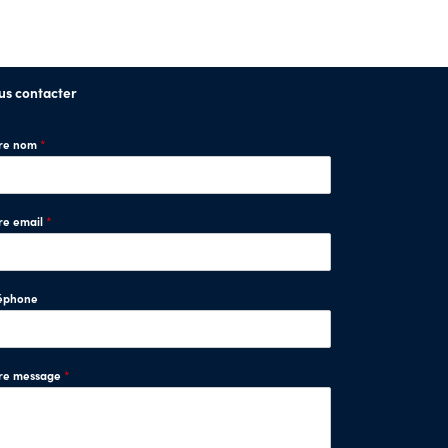
us contacter
tre nom
*
re email
*
éphone
tre message
*