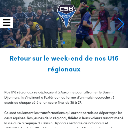
Skip
to
content
Retour sur le week-end de nos U16
régionaux
Nos U16 régionaux se déplaçaient à Auxonne pour affronter le Bassin
Dijonnais. Ils s’inclinent à l’extérieur, au terme d’un match accroché : 5
essais de chaque côté et un score final de 38 à 27.
Ce sont seulement les transformations qui auront permis de départager les
deux équipes. Nos jeunes de la régional, fidèles à leurs valeurs auront mené
la vie dure à l’équipe du Bassin Dijonnais renforcé de nationaux et