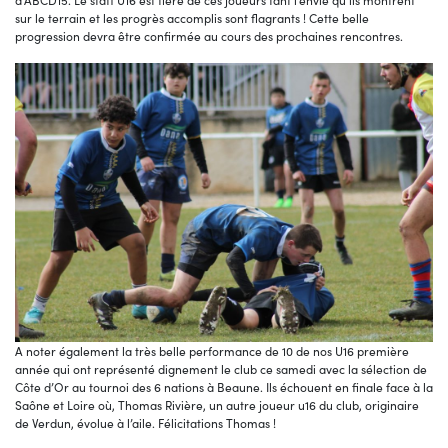
d’ABCD15. Le staff U16 est fière de ces joueurs tant l’envie qu’ils montrent
sur le terrain et les progrès accomplis sont flagrants ! Cette belle
progression devra être confirmée au cours des prochaines rencontres.
A noter également la très belle performance de 10 de nos U16 première
année qui ont représenté dignement le club ce samedi avec la sélection de
Côte d’Or au tournoi des 6 nations à Beaune. Ils échouent en finale face à la
Saône et Loire où, Thomas Rivière, un autre joueur u16 du club, originaire
de Verdun, évolue à l’aile. Félicitations Thomas !