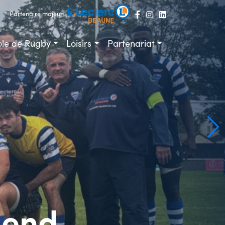
Partenaire majeur
ole de Rugby
Loisirs
Partenariat
-end