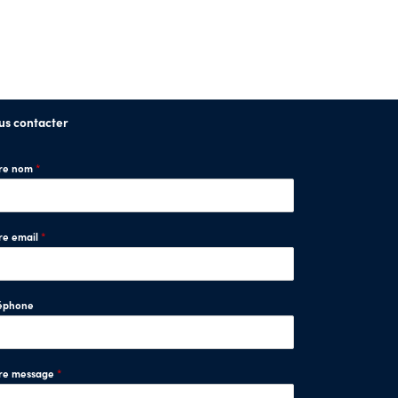
us contacter
tre nom
*
re email
*
éphone
tre message
*