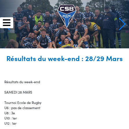
Skip
to
content
Résultats du week-end : 28/29 Mars
Résultats du week-end
SAMEDI 28 MARS
Tournoi Ecole de Rugby
U6 : pas de classement
U8 : 3e
U10 : 1er
U12 : 1er