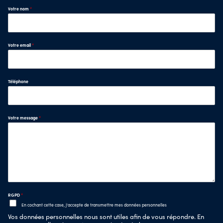
Votre nom
*
Votre email
*
Téléphone
Votre message
*
RGPD
*
En cochant cette case, j'accepte de transmettre mes données personnelles
Vos données personnelles nous sont utiles afin de vous répondre. En