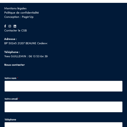
Mentions légales
Politique de confidentialité
Conception :
Pagin'Up
Contacter le CSB
Adresse :
BP 50245 21207 BEAUNE Cedex<
Téléphone :
Yves GUILLEMIN : 06 13 53 64 39
Nous contacter
Votre nom
*
Votre email
*
Téléphone