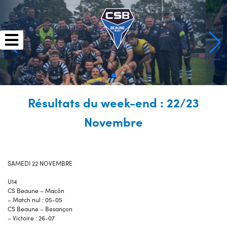
Skip
to
content
Résultats du week-end : 22/23
Novembre
SAMEDI 22 NOVEMBRE
U14
CS Beaune – Macôn
– Match nul : 05-05
CS Beaune – Besançon
– Victoire : 26-07