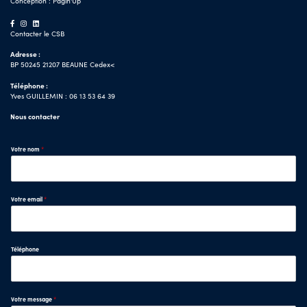
Conception :
Pagin'Up
Contacter le CSB
Adresse :
BP 50245 21207 BEAUNE Cedex<
Téléphone :
Yves GUILLEMIN : 06 13 53 64 39
Nous contacter
Votre nom
*
Votre email
*
Téléphone
Votre message
*