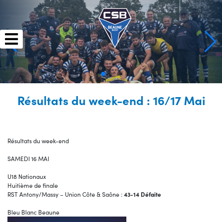
Skip
to
content
Résultats du week-end : 16/17 Mai
Résultats du week-end
SAMEDI 16 MAI
U18 Nationaux
Huitième de finale
RST Antony/Massy – Union Côte & Saône :
43-14 Défaite
Bleu Blanc Beaune