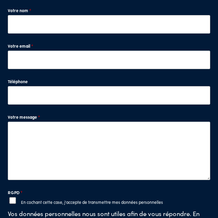
Votre nom
*
Votre email
*
Téléphone
Votre message
*
RGPD
*
En cochant cette case, j'accepte de transmettre mes données personnelles
Vos données personnelles nous sont utiles afin de vous répondre. En