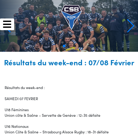
Skip
to
content
Résultats du week-end : 07/08 Février
Résultats du week-end :
SAMEDI 07 FEVRIER
U18 Féminines
Union côte & Saône – Servette de Genève : 12-35 défaite
U16 Nationaux
Union Côte & Saône – Strasbourg Alsace Rugby : 18-31 défaite