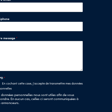
éphone
tre message
*
PD
*
En cochant cette case, j'accepte de transmettre mes données
sonnelles
 données personnelles nous sont utiles afin de vous
ondre. En aucun cas, celles ci seront communiquées à
s annonceurs.