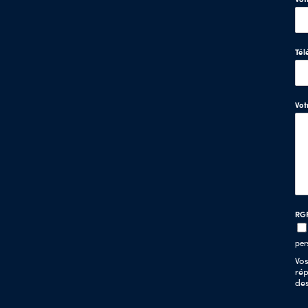
Tél
Vo
RG
per
Vos
rép
de