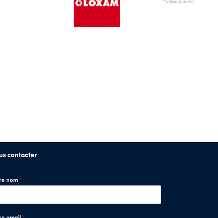
us contacter
tre nom
*
re email
*