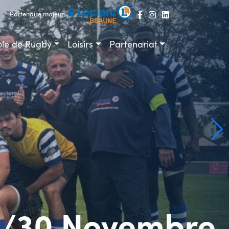
Partenaire majeur
ole de Rugby
Loisirs
Partenariat
9/30 Novembre