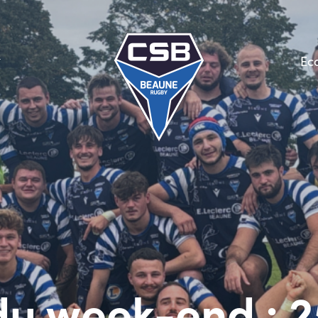
Ec
u week-end : 2