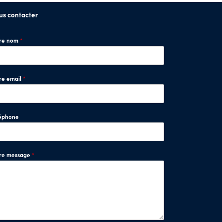
us contacter
tre nom
*
re email
*
éphone
tre message
*