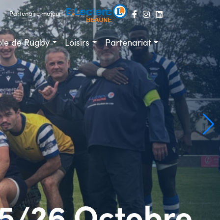
Partenaire majeur
ole de Rugby
Loisirs
Partenariat
5/26 Octobre