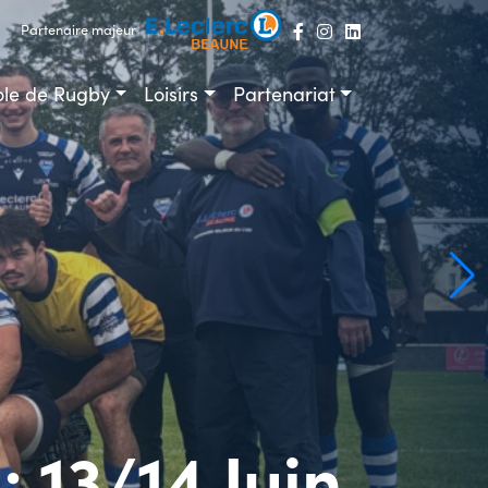
Partenaire majeur
ole de Rugby
Loisirs
Partenariat
13/14 Juin