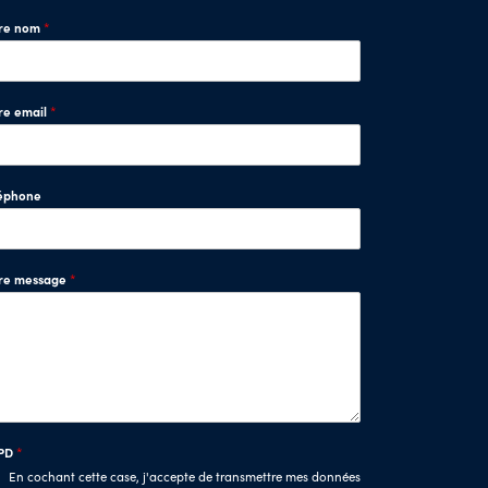
tre nom
*
re email
*
éphone
tre message
*
PD
*
En cochant cette case, j'accepte de transmettre mes données