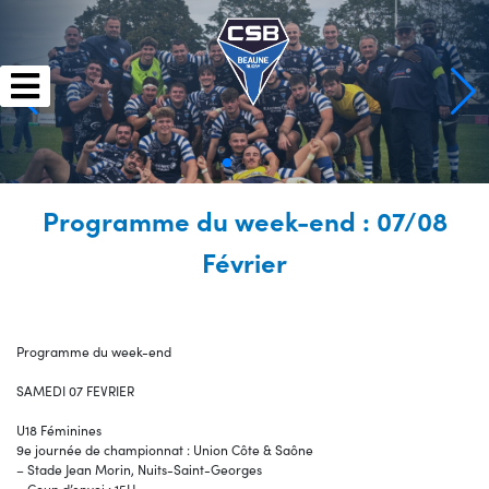
Skip
to
content
Programme du week-end : 07/08
Février
Programme du week-end
SAMEDI 07 FEVRIER
U18 Féminines
9e journée de championnat : Union Côte & Saône
– Stade Jean Morin, Nuits-Saint-Georges