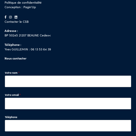
Politique de confidentialité
Conception :
Pagin'Up
Contacter le CSB
Adresse :
BP 50245 21207 BEAUNE Cedex<
Téléphone :
Yves GUILLEMIN : 06 13 53 64 39
Nous contacter
Votre nom
*
Votre email
*
Téléphone