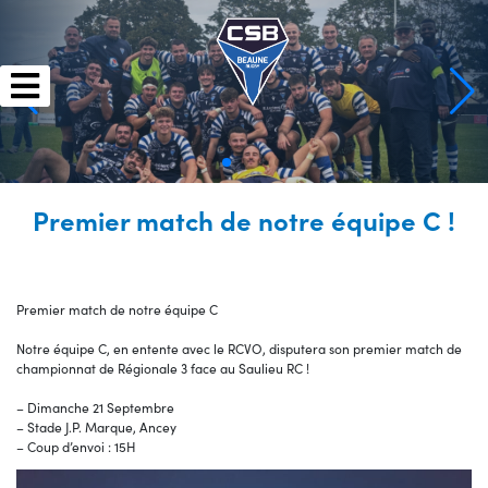
Skip
to
content
Premier match de notre équipe C !
Premier match de notre équipe C
Notre équipe C, en entente avec le RCVO, disputera son premier match de
championnat de Régionale 3 face au Saulieu RC !
– Dimanche 21 Septembre
– Stade J.P. Marque, Ancey
– Coup d’envoi : 15H