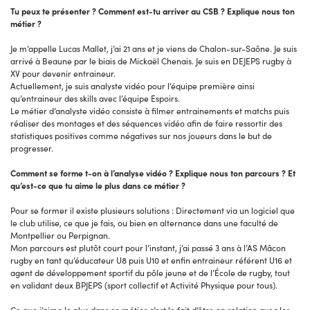
Tu peux te présenter ? Comment est-tu arriver au CSB ? Explique nous ton
métier ?
Je m’appelle Lucas Mallet, j’ai 21 ans et je viens de Chalon-sur-Saône. Je suis
arrivé à Beaune par le biais de Mickaël Chenais. Je suis en DEJEPS rugby à
XV pour devenir entraineur.
Actuellement, je suis analyste vidéo pour l’équipe première ainsi
qu’entraineur des skills avec l’équipe Espoirs.
Le métier d’analyste vidéo consiste à filmer entrainements et matchs puis
réaliser des montages et des séquences vidéo afin de faire ressortir des
statistiques positives comme négatives sur nos joueurs dans le but de
progresser.
Comment se forme t-on à l’analyse vidéo ? Explique nous ton parcours ? Et
qu’est-ce que tu aime le plus dans ce métier ?
Pour se former il existe plusieurs solutions : Directement via un logiciel que
le club utilise, ce que je fais, ou bien en alternance dans une faculté de
Montpellier ou Perpignan.
Mon parcours est plutôt court pour l’instant, j’ai passé 3 ans à l’AS Mâcon
rugby en tant qu’éducateur U8 puis U10 et enfin entraineur référent U16 et
agent de développement sportif du pôle jeune et de l’École de rugby, tout
en validant deux BPJEPS (sport collectif et Activité Physique pour tous).