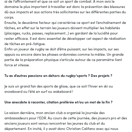
ai de l’affrontement et que ce soit un sport de combat. À mon avis le
domaine le plus important à travailler est donc la prévention des blessures
dû aux impacts et aux actions très sollicitantes sur les différentes parties du
corps.
Ensuite, le deuxième facteur qui caractérise ce sport est l’enchaînement de
tâches, en effet sur le terrain les joueurs doivent multiplier les habiletés
(placages, rucks, passes, replacement…) en gardant de la lucidité pour
rester efficace. Il est donc essentiel de développer cet aspect de réalisation
de tâches en pré-fatigue.
Enfin un joueur de rugby se doit d’être puissant, sur les impacts, sur ses
appuis ou encore dans les phases ordonnées comme la mêlée. Un grande
partie de la préparation physique s’articule autour de ce paramètre liant
force et vitesse.
Tu as d’autres passions en dehors du rugby/sports ? Des projets ?
Je suis un grand fan des sports de glisse, que ce soit l’hiver en ski ou
snowboard ou l’été en surf ou wakeboard !
Une anecdote à raconter, citation préférée et/ou un mot de la fin ?
La saison dernière, mon ancien club a organisé la journée des
ambassadeurs pour l’EDR. Au cours de cette journée, des joueurs pro et des
anciens joueurs sont venus rencontrer les jeunes du club et du
département. En invité, il y avait donc Christian Califano avec qui nous