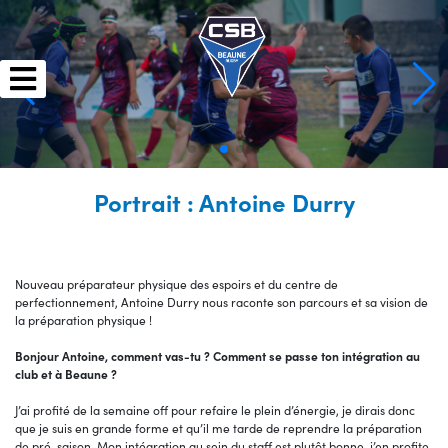
Skip
to
content
Portrait : Antoine Durry
Nouveau préparateur physique des espoirs et du centre de
perfectionnement, Antoine Durry nous raconte son parcours et sa vision de
la préparation physique !
Bonjour Antoine, comment vas-tu ? Comment se passe ton intégration au
club et à Beaune ?
J’ai profité de la semaine off pour refaire le plein d’énergie, je dirais donc
que je suis en grande forme et qu’il me tarde de reprendre la préparation
de pré-saison. Mon intégration au sein du staff est plutôt bonne, j’en profite