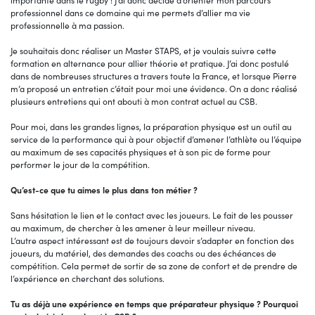
importante dans le rugby ! J’ai donc décidé d’orienter mon parcours
professionnel dans ce domaine qui me permets d’allier ma vie
professionnelle à ma passion.
Je souhaitais donc réaliser un Master STAPS, et je voulais suivre cette
formation en alternance pour allier théorie et pratique. J’ai donc postulé
dans de nombreuses structures a travers toute la France, et lorsque Pierre
m’a proposé un entretien c’était pour moi une évidence. On a donc réalisé
plusieurs entretiens qui ont abouti à mon contrat actuel au CSB.
Pour moi, dans les grandes lignes, la préparation physique est un outil au
service de la performance qui à pour objectif d’amener l’athlète ou l’équipe
au maximum de ses capacités physiques et à son pic de forme pour
performer le jour de la compétition.
Qu’est-ce que tu aimes le plus dans ton métier ?
Sans hésitation le lien et le contact avec les joueurs. Le fait de les pousser
au maximum, de chercher à les amener à leur meilleur niveau.
L’autre aspect intéressant est de toujours devoir s’adapter en fonction des
joueurs, du matériel, des demandes des coachs ou des échéances de
compétition. Cela permet de sortir de sa zone de confort et de prendre de
l’expérience en cherchant des solutions.
Tu as déjà une expérience en temps que préparateur physique ? Pourquoi