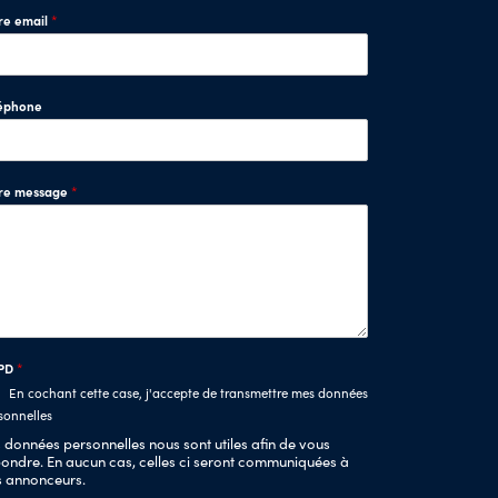
re email
*
éphone
tre message
*
PD
*
En cochant cette case, j'accepte de transmettre mes données
sonnelles
 données personnelles nous sont utiles afin de vous
ondre. En aucun cas, celles ci seront communiquées à
s annonceurs.