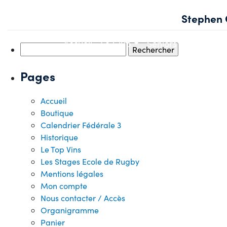
Skip
Stephen 
to
content
Accueil
Le Club
Seniors
Jeunes
Rechercher :
Pages
Accueil
Boutique
Calendrier Fédérale 3
Historique
Le Top Vins
Les Stages Ecole de Rugby
Mentions légales
Mon compte
Nous contacter / Accès
Organigramme
Panier