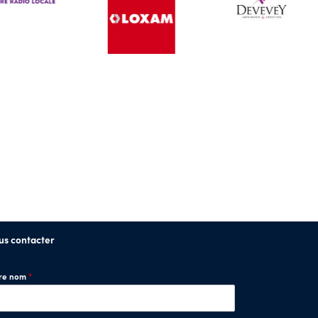
us contacter
tre nom
*