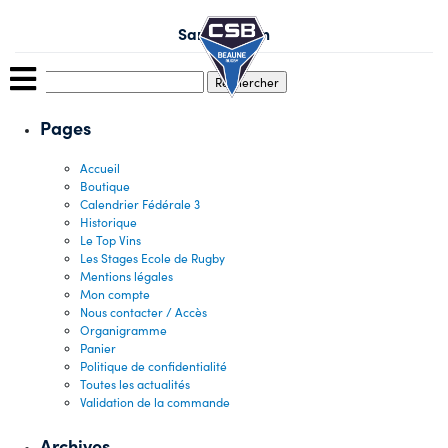
Skip
to
Sarre-Simon
content
Rechercher :
Pages
Accueil
Boutique
Calendrier Fédérale 3
Historique
Le Top Vins
Les Stages Ecole de Rugby
Mentions légales
Mon compte
Nous contacter / Accès
Organigramme
Panier
Politique de confidentialité
Toutes les actualités
Validation de la commande
Archives