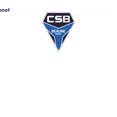
not
Ec