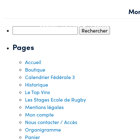
Skip
Mon
to
content
Accueil
Le Club
Seniors
Jeunes
Rechercher :
Pages
Accueil
Boutique
Calendrier Fédérale 3
Historique
Le Top Vins
Les Stages Ecole de Rugby
Mentions légales
Mon compte
Nous contacter / Accès
Organigramme
Panier