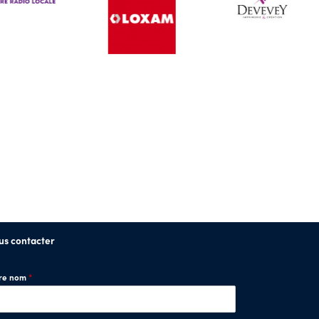
us contacter
tre nom
*