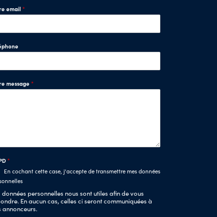
re email
*
éphone
tre message
*
PD
*
En cochant cette case, j'accepte de transmettre mes données
sonnelles
 données personnelles nous sont utiles afin de vous
ondre. En aucun cas, celles ci seront communiquées à
s annonceurs.