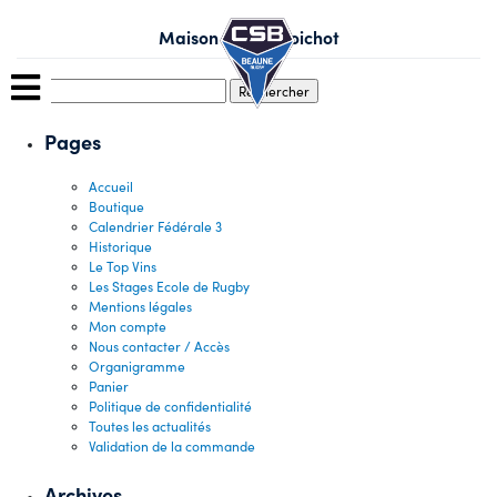
Skip
to
Maison André Goichot
content
Rechercher :
Pages
Accueil
Boutique
Calendrier Fédérale 3
Historique
Le Top Vins
Les Stages Ecole de Rugby
Mentions légales
Mon compte
Nous contacter / Accès
Organigramme
Panier
Politique de confidentialité
Toutes les actualités
Validation de la commande
Archives