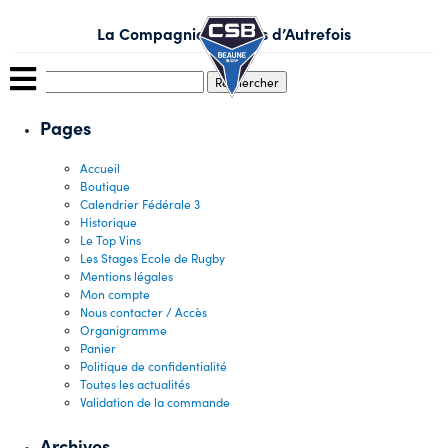
Skip
to
La Compagnie des Vins d’Autrefois
content
Rechercher :
Pages
Accueil
Boutique
Calendrier Fédérale 3
Historique
Le Top Vins
Les Stages Ecole de Rugby
Mentions légales
Mon compte
Nous contacter / Accès
Organigramme
Panier
Politique de confidentialité
Toutes les actualités
Validation de la commande
Archives