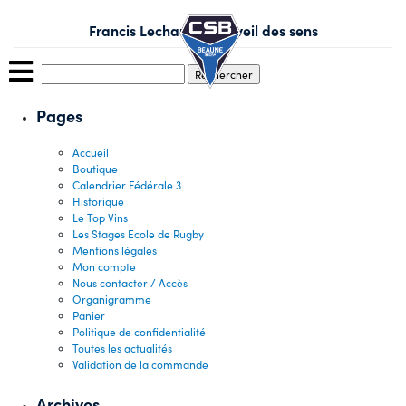
Skip
to
Francis Lechauve – L’éveil des sens
content
Rechercher :
Pages
Accueil
Boutique
Calendrier Fédérale 3
Historique
Le Top Vins
Les Stages Ecole de Rugby
Mentions légales
Mon compte
Nous contacter / Accès
Organigramme
Panier
Politique de confidentialité
Toutes les actualités
Validation de la commande
Archives