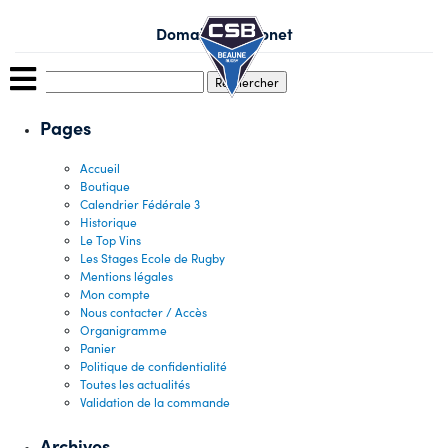
Skip
to
Domaine Ramonet
content
Rechercher :
Pages
Accueil
Boutique
Calendrier Fédérale 3
Historique
Le Top Vins
Les Stages Ecole de Rugby
Mentions légales
Mon compte
Nous contacter / Accès
Organigramme
Panier
Politique de confidentialité
Toutes les actualités
Validation de la commande
Archives