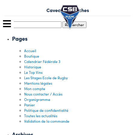
Skip
to
Caveau Des Arches
content
Rechercher :
Pages
Accueil
Boutique
Calendrier Fédérale 3
Historique
Le Top Vins
Les Stages Ecole de Rugby
Mentions légales
Mon compte
Nous contacter / Accès
Organigramme
Panier
Politique de confidentialité
Toutes les actualités
Validation de la commande
Archives