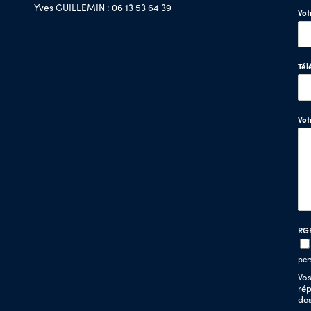
Yves GUILLEMIN : 06 13 53 64 39
Vot
Tél
Vo
RG
per
Vos
rép
de