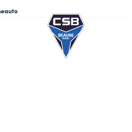
eauto
Ec