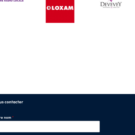
us contacter
tre nom
*