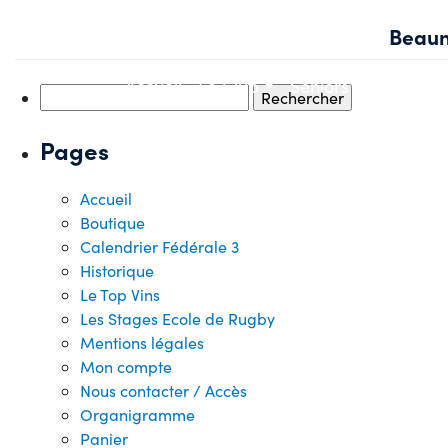
Skip
Beaun
to
content
Accueil
Le Club
Seniors
Jeunes
Rechercher :
Pages
Accueil
Boutique
Calendrier Fédérale 3
Historique
Le Top Vins
Les Stages Ecole de Rugby
Mentions légales
Mon compte
Nous contacter / Accès
Organigramme
Panier