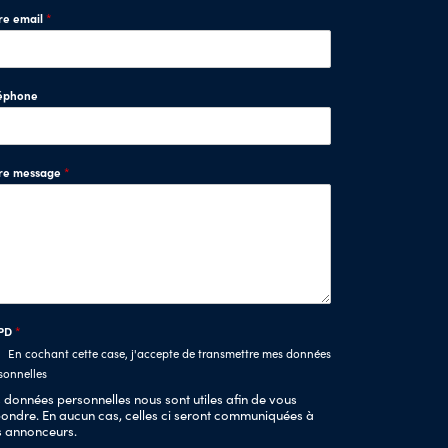
re email
*
éphone
tre message
*
PD
*
En cochant cette case, j'accepte de transmettre mes données
sonnelles
 données personnelles nous sont utiles afin de vous
ondre. En aucun cas, celles ci seront communiquées à
s annonceurs.