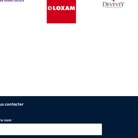
us contacter
tre nom
*