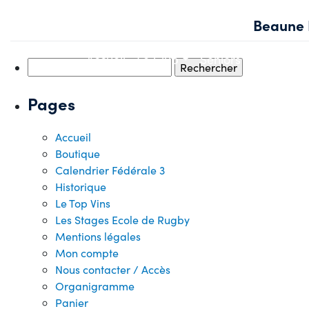
Skip
Beaune 
to
content
Accueil
Le Club
Seniors
Jeunes
Rechercher :
Pages
Accueil
Boutique
Calendrier Fédérale 3
Historique
Le Top Vins
Les Stages Ecole de Rugby
Mentions légales
Mon compte
Nous contacter / Accès
Organigramme
Panier