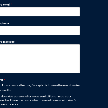
re email
*
éphone
tre message
*
PD
*
En cochant cette case, j'accepte de transmettre mes données
sonnelles
 données personnelles nous sont utiles afin de vous
ondre. En aucun cas, celles ci seront communiquées à
s annonceurs.