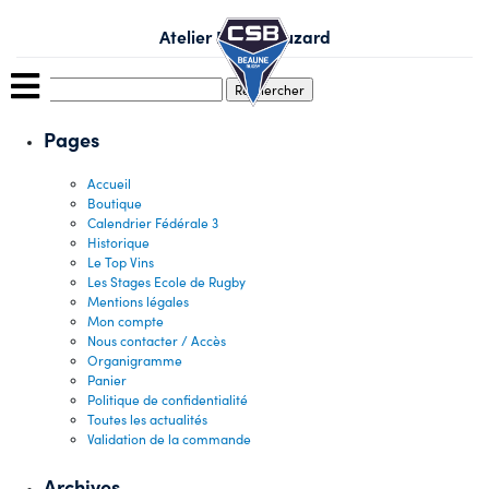
Skip
to
Atelier Photo Muzard
content
Rechercher :
Pages
Accueil
Boutique
Calendrier Fédérale 3
Historique
Le Top Vins
Les Stages Ecole de Rugby
Mentions légales
Mon compte
Nous contacter / Accès
Organigramme
Panier
Politique de confidentialité
Toutes les actualités
Validation de la commande
Archives