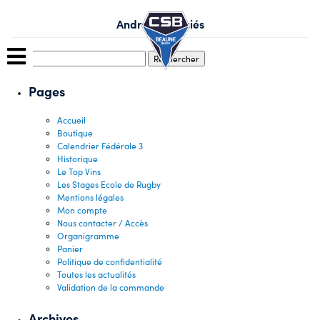
Skip
to
André & Associés
content
Rechercher :
Pages
Accueil
Boutique
Calendrier Fédérale 3
Historique
Le Top Vins
Les Stages Ecole de Rugby
Mentions légales
Mon compte
Nous contacter / Accès
Organigramme
Panier
Politique de confidentialité
Toutes les actualités
Validation de la commande
Archives