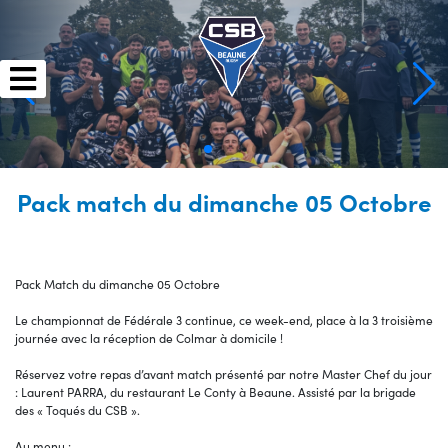
Skip
to
content
Pack match du dimanche 05 Octobre
Pack Match du dimanche 05 Octobre
Le championnat de Fédérale 3 continue, ce week-end, place à la 3 troisième
journée avec la réception de Colmar à domicile !
Réservez votre repas d’avant match présenté par notre Master Chef du jour
: Laurent PARRA, du restaurant Le Conty à Beaune. Assisté par la brigade
des « Toqués du CSB ».
Au menu :