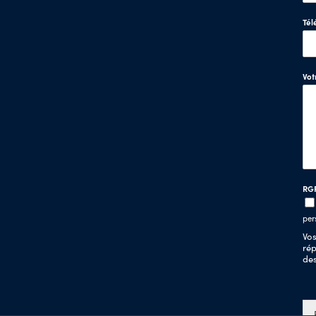
Tél
Vo
RG
per
Vos
rép
de