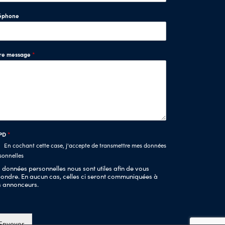
éphone
tre message
*
PD
*
En cochant cette case, j'accepte de transmettre mes données
sonnelles
 données personnelles nous sont utiles afin de vous
ondre. En aucun cas, celles ci seront communiquées à
s annonceurs.
Envoyer