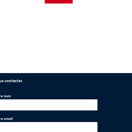
us contacter
tre nom
*
re email
*