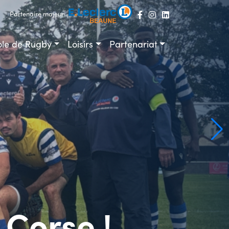
Partenaire majeur
ole de Rugby
Loisirs
Partenariat
 Corse !